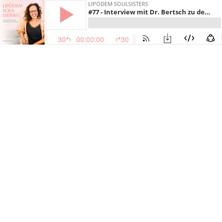
LIPÖDEM SOULSISTERS
#77 - Interview mit Dr. Bertsch zu den Mythen & Fakten rund ums Lipödem
30
00:00:00
30