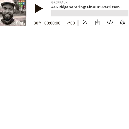
GREPPAUX
#16 Idégenerering! Finnur Sverrisson om att tillåta sig själv att göra något nytt, prova och testa igen
30
00:00:00
30