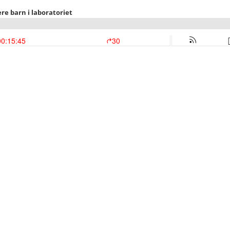
re barn i laboratoriet
00:15:45
30