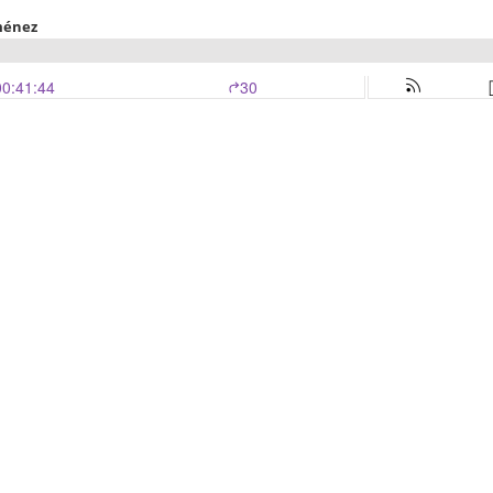
ménez
00:41:44
30