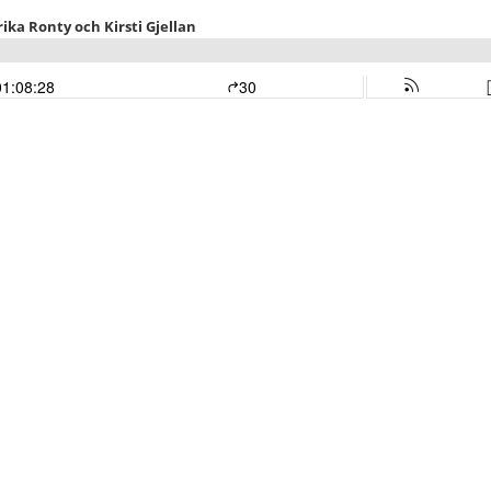
a Ronty och Kirsti Gjellan
01:08:28
30