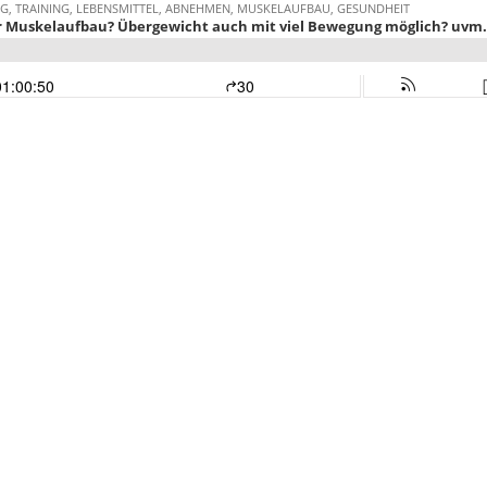
G, TRAINING, LEBENSMITTEL, ABNEHMEN, MUSKELAUFBAU, GESUNDHEIT
ür Muskelaufbau? Übergewicht auch mit viel Bewegung möglich? uvm.!
01:00:50
30