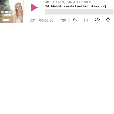
KRISTALLINEN JUMALATAR PODCAST
34: Ahdistuksesta Luottamukseen KJA:n avullla (Vieraana Aino Roiha)
30
00:00:00
30