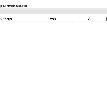
 și Carmen Uscatu
02:35:09
30