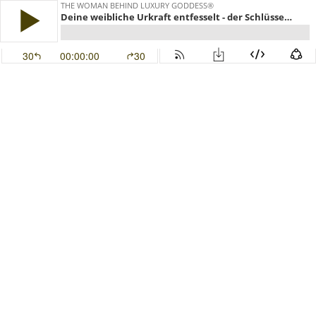
THE WOMAN BEHIND LUXURY GODDESS®
Deine weibliche Urkraft entfesselt - der Schlüssel zur Lösung all Deiner Probleme.
30
00:00:00
30