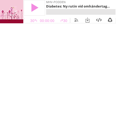
MHV-PODDEN
Diabetes: Ny rutin vid omhändertagande av insulinbehandlade gravida med graviditetsdiabetes
30
00:00:00
30