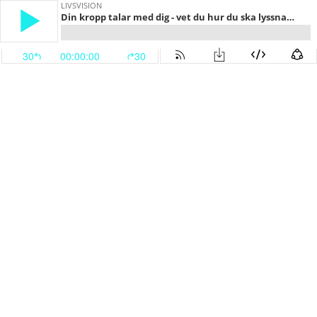
LIVSVISION
Din kropp talar med dig - vet du hur du ska lyssna? Fokus på ryggrad och nacke.
30
00:00:00
30