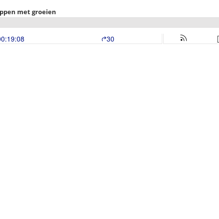
toppen met groeien
00:19:08
30