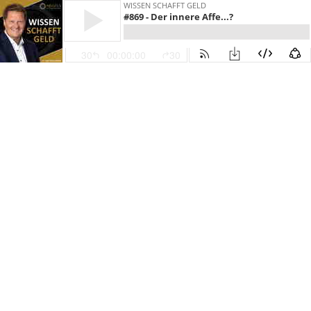
WISSEN SCHAFFT GELD
#869 - Der innere Affe...?
30
00:00:00
30