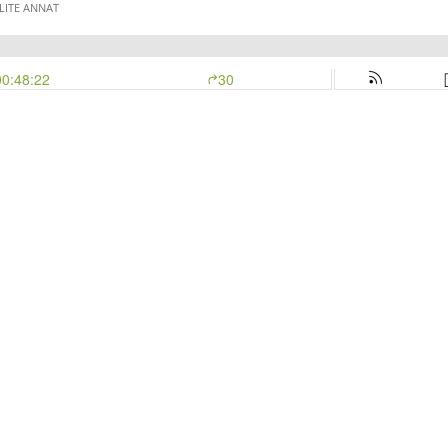
LITE ANNAT
00:48:22
30