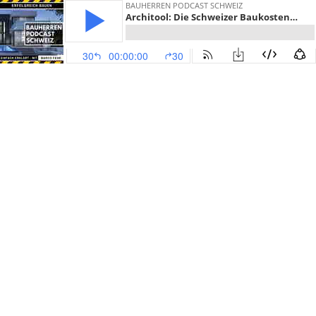
BAUHERREN PODCAST SCHWEIZ
Architool: Die Schweizer Baukostendatenbank für Profis – Daniel Bader, Geschäftsführer Firma Architool #222
30
00:00:00
30